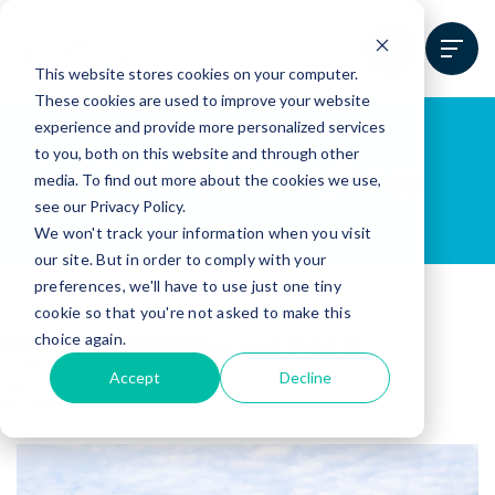
This website stores cookies on your computer.
These cookies are used to improve your website
experience and provide more personalized services
to you, both on this website and through other
Fjord Norges bransjeblogg
media. To find out more about the cookies we use,
see our Privacy Policy.
We won't track your information when you visit
our site. But in order to comply with your
preferences, we'll have to use just one tiny
cookie so that you're not asked to make this
choice again.
Stein Ove Rolland
Recent Posts
Accept
Decline