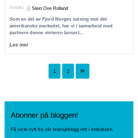
Innsikt
Stein Ove Rolland
Som en del av Fjord Norges satsing mot det
amerikanske markedet, har vi i samarbeid med
partnere denne vinteren lansert...
Les mer
1
2
Abonner på bloggen!
Få siste nytt fra vår bransjeblogg rett i innboksen.