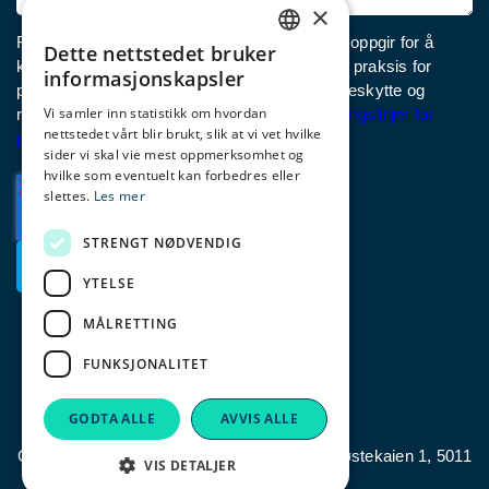
×
Fjord Norge trenger kontaktinformasjonen du oppgir for å
Dette nettstedet bruker
ENGLISH
kontakte deg om det du spør om. Les om vår praksis for
informasjonskapsler
personvern og hvordan vi forplikter oss til å beskytte og
NORWEGIAN
Vi samler inn statistikk om hvordan
respektere personvernet ditt, kan du se
Retningslinjer for
nettstedet vårt blir brukt, slik at vi vet hvilke
GERMAN
personvern
.
sider vi skal vie mest oppmerksomhet og
hvilke som eventuelt kan forbedres eller
slettes.
Les mer
STRENGT NØDVENDIG
YTELSE
MÅLRETTING
FUNKSJONALITET
fjordnorway.com
GODTA ALLE
AVVIS ALLE
Copyright © 2023 Fjord Norge AS, Nordre Nøstekaien 1, 5011
VIS DETALJER
Bergen