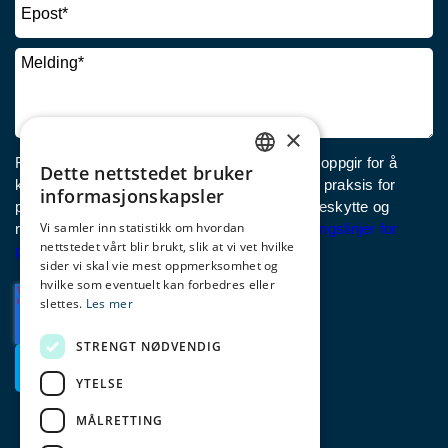
×
Fjord Norge trenger kontaktinformasjonen du oppgir for å
Dette nettstedet bruker
ENGLISH
kontakte deg om det du spør om. Les om vår praksis for
informasjonskapsler
personvern og hvordan vi forplikter oss til å beskytte og
NORWEGIAN
Vi samler inn statistikk om hvordan
respektere personvernet ditt, kan du se
Retningslinjer for
nettstedet vårt blir brukt, slik at vi vet hvilke
GERMAN
personvern
.
sider vi skal vie mest oppmerksomhet og
hvilke som eventuelt kan forbedres eller
slettes.
Les mer
STRENGT NØDVENDIG
YTELSE
MÅLRETTING