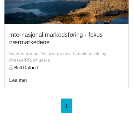
Internasjonal markedsføring - fokus
nærmarkedene
Markedsføring
,
Sosiale medier
,
Innholdsutvikling
,
Presse/PR/Influcere
Britt Dalland
Les mer
1