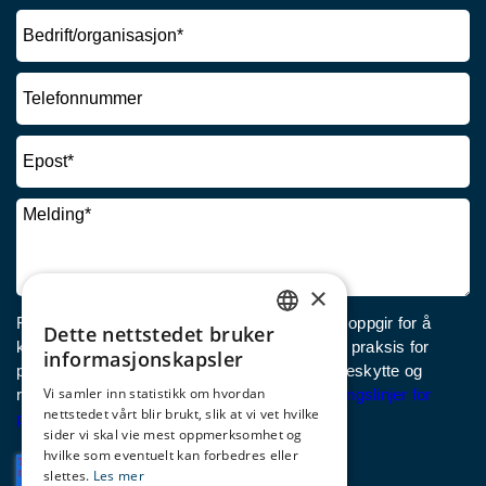
×
Fjord Norge trenger kontaktinformasjonen du oppgir for å
Dette nettstedet bruker
ENGLISH
kontakte deg om det du spør om. Les om vår praksis for
informasjonskapsler
personvern og hvordan vi forplikter oss til å beskytte og
NORWEGIAN
Vi samler inn statistikk om hvordan
respektere personvernet ditt, kan du se
Retningslinjer for
nettstedet vårt blir brukt, slik at vi vet hvilke
GERMAN
personvern
.
sider vi skal vie mest oppmerksomhet og
hvilke som eventuelt kan forbedres eller
slettes.
Les mer