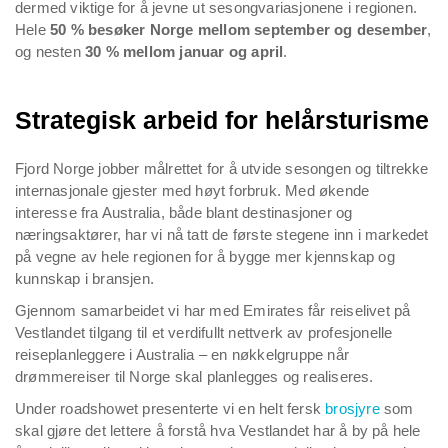
dermed viktige for å jevne ut sesongvariasjonene i regionen.
Hele
50 % besøker Norge mellom september og desember
,
og nesten
30 % mellom januar og april
.
Strategisk arbeid for helårsturisme
Fjord Norge jobber målrettet for å utvide sesongen og tiltrekke
internasjonale gjester med høyt forbruk. Med økende
interesse fra Australia, både blant destinasjoner og
næringsaktører, har vi nå tatt de første stegene inn i markedet
på vegne av hele regionen for å bygge mer kjennskap og
kunnskap i bransjen.
Gjennom samarbeidet vi har med Emirates får reiselivet på
Vestlandet tilgang til et verdifullt nettverk av profesjonelle
reiseplanleggere i Australia – en nøkkelgruppe når
drømmereiser til Norge skal planlegges og realiseres.
Under roadshowet presenterte vi en helt fersk
brosjyre
som
skal gjøre det lettere å forstå hva Vestlandet har å by på hele