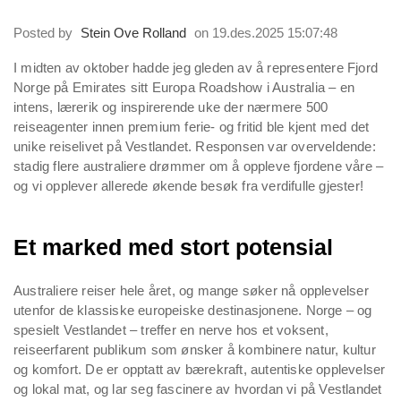
Posted by
Stein Ove Rolland
on 19.des.2025 15:07:48
I midten av oktober hadde jeg gleden av å representere Fjord
Norge på Emirates sitt Europa Roadshow i Australia – en
intens, lærerik og inspirerende uke der nærmere 500
reiseagenter innen premium ferie- og fritid ble kjent med det
unike reiselivet på Vestlandet. Responsen var overveldende:
stadig flere australiere drømmer om å oppleve fjordene våre –
og vi opplever allerede økende besøk fra verdifulle gjester!
Et marked med stort potensial
Australiere reiser hele året, og mange søker nå opplevelser
utenfor de klassiske europeiske destinasjonene. Norge – og
spesielt Vestlandet – treffer en nerve hos et voksent,
reiseerfarent publikum som ønsker å kombinere natur, kultur
og komfort. De er opptatt av bærekraft, autentiske opplevelser
og lokal mat, og lar seg fascinere av hvordan vi på Vestlandet