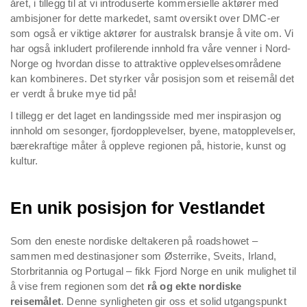
året, i tillegg til at vi introduserte kommersielle aktører med
ambisjoner for dette markedet, samt oversikt over DMC-er
som også er viktige aktører for australsk bransje å vite om. Vi
har også inkludert profilerende innhold fra våre venner i Nord-
Norge og hvordan disse to attraktive opplevelsesområdene
kan kombineres. Det styrker vår posisjon som et reisemål det
er verdt å bruke mye tid på!
I tillegg er det laget en landingsside med mer inspirasjon og
innhold om sesonger, fjordopplevelser, byene, matopplevelser,
bærekraftige måter å oppleve regionen på, historie, kunst og
kultur.
En unik posisjon for Vestlandet
Som den eneste nordiske deltakeren på roadshowet –
sammen med destinasjoner som Østerrike, Sveits, Irland,
Storbritannia og Portugal – fikk Fjord Norge en unik mulighet til
å vise frem regionen som det
rå og ekte nordiske
reisemålet
. Denne synligheten gir oss et solid utgangspunkt