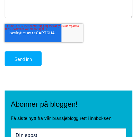
Abonner på bloggen!
Få siste nytt fra vår bransjeblogg rett i innboksen.