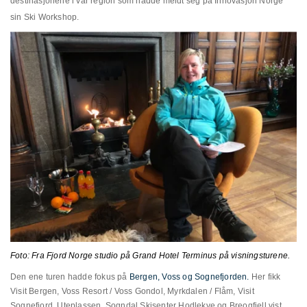
destinasjonene i vår region som hadde meldt seg på Innovasjon Norge
sin Ski Workshop.
Foto: Fra Fjord Norge studio på Grand Hotel Terminus på visningsturene.
Den ene turen hadde fokus på
Bergen, Voss og Sognefjorden.
Her fikk
Visit Bergen, Voss Resort / Voss Gondol, Myrkdalen / Flåm, Visit
Sognefjord, Uteplassen, Sogndal Skisenter Hodlekve og Breogfjell vist