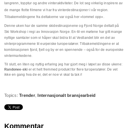
langrenn, topptur og andre vinteraktiviteter. De lot seg virkelig inspirere av
de mange flotte filmene vi har fra vinterdestinasjoner i vår region.
Tilbakemeldingene fra deltakerne var også her «tommel opp».
Denne uken har de samme skidestinasjonene og Fjord Norge deltatt på
Ski Workshop
i regi av Innovasjon Norge. En-til-en møtene har gitt mange
nyttige samtaler som vi håper skal bidra til at Vestlandet blir en del av
vinterprogrammene til eurpeiske turoperatører. Tilbakemeldingene er at
kombinasjonen fjord, fjell og by er en spennende – også for de europeiske
vintermarkedene.
Til slutt, en liten og nyttig erfaring jeg har gjort meg i løpet av disse ukene:
Randonee-ski
er et helt fremmed produkt for flere turoperatører. De vet
ikke en gang hva de er, det er noe vi skal ta tak i!
Topics:
Trender
,
Internasjonalt bransjearbeid
Kommentar