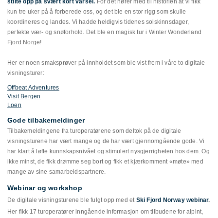
stilte opp på svært kort varsel.
For det hører med til historien at vi fikk
kun tre uker på å forberede oss, og det ble en stor rigg som skulle
koordineres og landes. Vi hadde heldigvis tidenes solskinnsdager,
perfekte vær- og snøforhold. Det ble en magisk tur i Winter Wonderland
Fjord Norge!
Her er noen smaksprøver på innholdet som ble vist frem i våre to digitale
visningsturer:
Offbeat Adventures
Visit Bergen
Loen
Gode tilbakemeldinger
Tilbakemeldingene fra turoperatørene som deltok på de digitale
visningsturene har vært mange og de har vært gjennomgående gode. Vi
har klart å løfte kunnskapsnivået og stimulert nysgjerrigheten hos dem. Og
ikke minst, de fikk drømme seg bort og fikk et kjærkomment «møte» med
mange av sine samarbeidspartnere.
Webinar og workshop
De digitale visningsturene ble fulgt opp med et
Ski Fjord Norway webinar
.
Her fikk 17 turoperatører inngående informasjon om tilbudene for alpint,