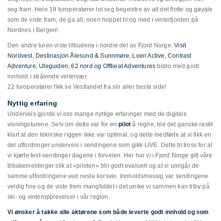
seg fram. Hele 19 turoperatører lot seg begeistre av alt det flotte og gøyale
som de viste fram, de ga alt, noen hoppet til og med i vinterfjorden på
Nordnes i Bergen!
Den andre turen viste tilbudene i nordre del av Fjord Norge.
Visit
Nordvest, Destinasjon Ålesund & Sunnmøre, Loen Active, Contrast
Adventure,
Uteguiden,
62 nord og
Offbeat Adventures
bidro med godt
innhold i strålende vintervær.
22 turoperatører fikk se Vestlandet fra sin aller beste side!
Nyttig erfaring
Underveis gjorde vi oss mange nyttige erfaringer med de digitale
visningsturene. Selv om dette var for en
pilot
å regne, ble det ganske raskt
klart at den tekniske riggen ikke var optimal, og dette medførte at vi fikk en
del utfordringer underveis i sendingene som gikk LIVE. Dette til tross for at
vi kjørte test-sendinger dagene i forveien. Her har vi i Fjord Norge gitt våre
tilbakemeldinger slik at «piloten» blir godt evaluert og at vi unngår de
samme utfordringene ved neste korsvei. Innholdsmessig var sendingene
veldig fine og de viste frem mangfoldet i det unike vi sammen kan tilby på
ski- og vinteropplevelser i vår region.
Vi ønsker å takke alle aktørene som både leverte godt innhold og som