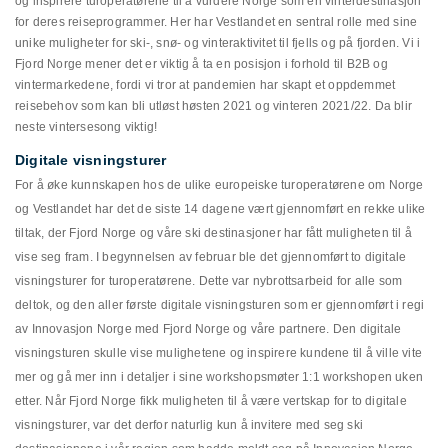
og inspirere turoperatørene til å vurdere Norge som en vinterdestinasjon
for deres reiseprogrammer. Her har Vestlandet en sentral rolle med sine
unike muligheter for ski-, snø- og vinteraktivitet til fjells og på fjorden. Vi i
Fjord Norge mener
det er viktig å ta en posisjon i forhold til B2B og
vintermarkedene, fordi vi tror at pandemien har skapt et oppdemmet
reisebehov som kan bli utløst høsten 2021 og vinteren 2021/22. Da blir
neste vintersesong viktig!
Digitale visningsturer
For å øke kunnskapen hos de ulike europeiske turoperatørene om Norge
og Vestlandet har det de siste 14 dagene vært gjennomført en rekke ulike
tiltak, der Fjord Norge og våre ski destinasjoner har fått muligheten til å
vise seg fram. I begynnelsen av februar ble det gjennomført to digitale
visningsturer for turoperatørene.
Dette var nybrottsarbeid for alle som
deltok, og den aller første digitale visningsturen som er gjennomført i regi
av Innovasjon Norge med Fjord Norge og våre partnere. Den digitale
visningsturen skulle vise mulighetene og inspirere kundene til å ville vite
mer og gå mer inn i detaljer i sine workshopsmøter 1:1 workshopen uken
etter. Når Fjord Norge fikk muligheten til å være vertskap for to digitale
visningsturer, var det derfor naturlig kun å invitere med seg ski